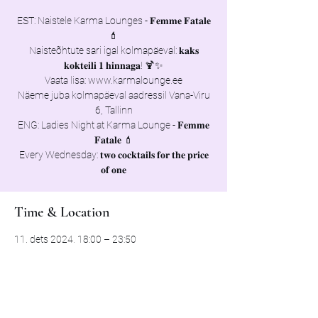
EST: Naistele Karma Lounges - 𝐅𝐞𝐦𝐦𝐞 𝐅𝐚𝐭𝐚𝐥𝐞
💄
Naisteõhtute sari igal kolmapäeval: 𝐤𝐚𝐤𝐬
𝐤𝐨𝐤𝐭𝐞𝐢𝐥𝐢 𝟏 𝐡𝐢𝐧𝐧𝐚𝐠𝐚! 🍹✨
Vaata lisa: www.karmalounge.ee
Näeme juba kolmapäeval aadressil Vana-Viru
6, Tallinn
ENG: Ladies Night at Karma Lounge - 𝐅𝐞𝐦𝐦𝐞
𝐅𝐚𝐭𝐚𝐥𝐞 💄
Every Wednesday: 𝐭𝐰𝐨 𝐜𝐨𝐜𝐤𝐭𝐚𝐢𝐥𝐬 𝐟𝐨𝐫 𝐭𝐡𝐞 𝐩𝐫𝐢𝐜𝐞
Time & Location
11. dets 2024, 18:00 – 23:50
Tallinn, Vana-Viru 6, 10111 Tallinn, Estonia