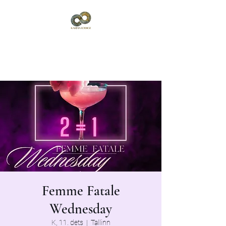
Karma Lounge
Vana-Viru 6, Tallinn
Femme Fatale
Wednesday
K, 11. dets
  |  
Tallinn