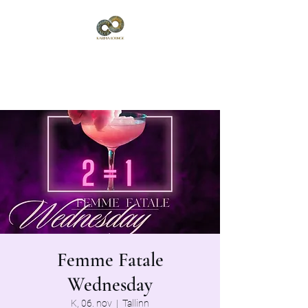
Karma Lounge
Vana-Viru 6, Tallinn
Femme Fatale
Wednesday
K, 06. nov
  |  
Tallinn