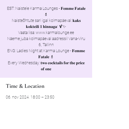
EST: Naistele Karma Lounges - 𝐅𝐞𝐦𝐦𝐞 𝐅𝐚𝐭𝐚𝐥𝐞
💄
Naisteõhtute sari igal kolmapäeval: 𝐤𝐚𝐤𝐬
𝐤𝐨𝐤𝐭𝐞𝐢𝐥𝐢 𝟏 𝐡𝐢𝐧𝐧𝐚𝐠𝐚! 🍹✨
Vaata lisa: www.karmalounge.ee
Näeme juba kolmapäeval aadressil Vana-Viru
6, Tallinn
ENG: Ladies Night at Karma Lounge - 𝐅𝐞𝐦𝐦𝐞
𝐅𝐚𝐭𝐚𝐥𝐞 💄
Every Wednesday: 𝐭𝐰𝐨 𝐜𝐨𝐜𝐤𝐭𝐚𝐢𝐥𝐬 𝐟𝐨𝐫 𝐭𝐡𝐞 𝐩𝐫𝐢𝐜𝐞
Time & Location
06. nov 2024, 18:00 – 23:50
Tallinn, Vana-Viru 6, 10111 Tallinn, Estonia